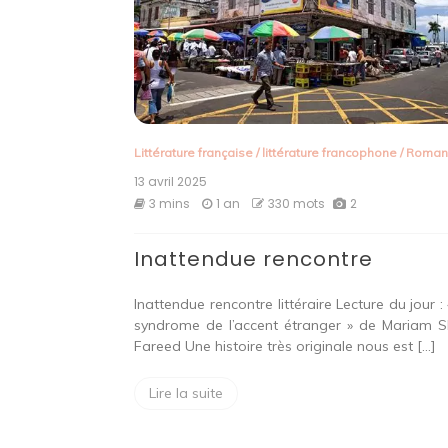
Littérature française
/
littérature francophone
/
Roma
13 avril 2025
3 mins
1 an
330 mots
2
Inattendue rencontre
Inattendue rencontre littéraire Lecture du jour : 
syndrome de l’accent étranger » de Mariam S
Fareed Une histoire très originale nous est […]
Lire la suite