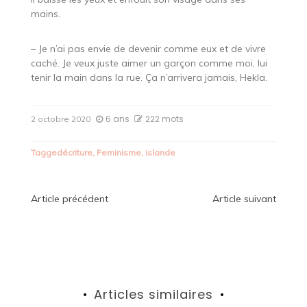
mains.
– Je n’ai pas envie de devenir comme eux et de vivre
caché. Je veux juste aimer un garçon comme moi, lui
tenir la main dans la rue. Ça n’arrivera jamais, Hekla.
6 ans
222 mots
2 octobre 2020
Tagged
écriture
,
Feminisme
,
islande
Navigation
Article précédent
Article suivant
de
l’article
Articles similaires