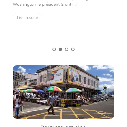
Washington, le président Grant […]
U
fr
Tr
Lire la suite