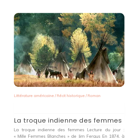
Littérature américaine
/
Récit historique
/
Roman
Li
 Le
T
ik
La troque indienne des femmes
U
La troque indienne des femmes Lecture du jour :
f
« Mille Femmes Blanches » de Jim Fergus En 1874, à