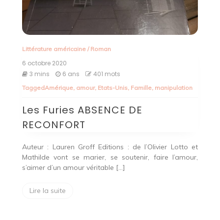
Littérature américaine
/
Roman
6 octobre 2020
3 mins
6 ans
401 mots
Tagged
Amérique
,
amour
,
Etats-Unis
,
Famille
,
manipulation
Les Furies ABSENCE DE
RECONFORT
Auteur : Lauren Groff Editions : de l’Olivier Lotto et
Mathilde vont se marier, se soutenir, faire l’amour,
s’aimer d’un amour véritable […]
Lire la suite