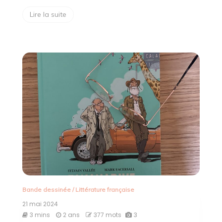
Lire la suite
Bande dessinée
/
Littérature française
21 mai 2024
3 mins
2 ans
377 mots
3