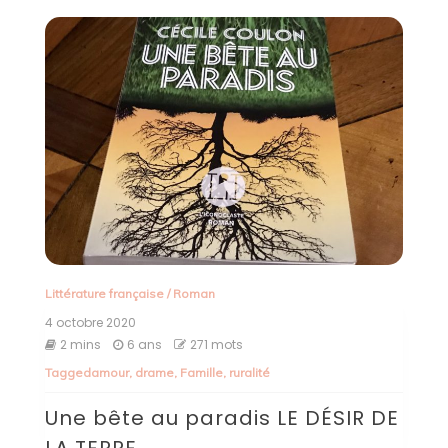
Littérature française
/
Roman
4 octobre 2020
2 mins
6 ans
271 mots
Tagged
amour
,
drame
,
Famille
,
ruralité
Une bête au paradis LE DÉSIR DE