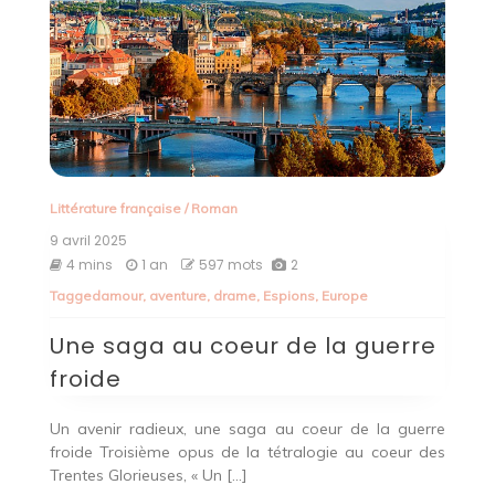
Littérature française
/
Roman
9 avril 2025
4 mins
1 an
597 mots
2
Tagged
amour
,
aventure
,
drame
,
Espions
,
Europe
Une saga au coeur de la guerre
froide
Un avenir radieux, une saga au coeur de la guerre
froide Troisième opus de la tétralogie au coeur des
Trentes Glorieuses, « Un […]