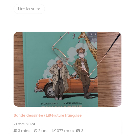
Lire la suite
Bande dessinée
/
Littérature française
21 mai 2024
3 mins
2 ans
377 mots
3