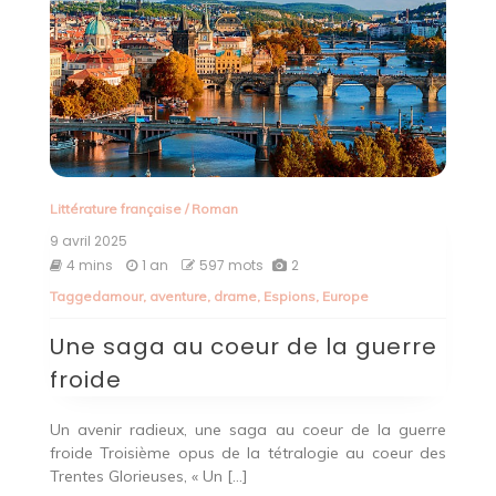
Littérature française
/
Roman
9 avril 2025
4 mins
1 an
597 mots
2
Tagged
amour
,
aventure
,
drame
,
Espions
,
Europe
Une saga au coeur de la guerre
froide
Un avenir radieux, une saga au coeur de la guerre
froide Troisième opus de la tétralogie au coeur des
Trentes Glorieuses, « Un […]