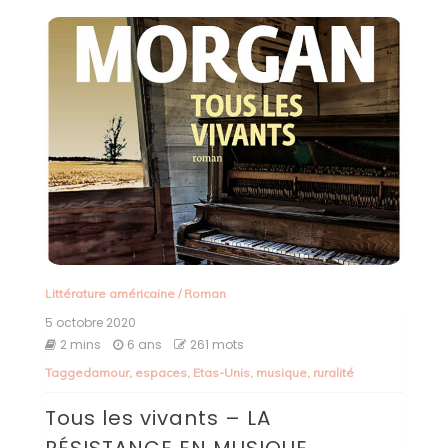
Littérature américaine
/
Roman
5 octobre 2020
2 mins
6 ans
261 mots
Tagged
amour
,
espaces
,
Etas-Unis
,
musique
,
ruralité
Tous les vivants – LA