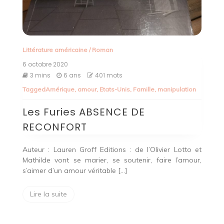
Littérature américaine
/
Roman
6 octobre 2020
3 mins
6 ans
401 mots
Tagged
Amérique
,
amour
,
Etats-Unis
,
Famille
,
manipulation
Les Furies ABSENCE DE
RECONFORT
Auteur : Lauren Groff Editions : de l’Olivier Lotto et
Mathilde vont se marier, se soutenir, faire l’amour,
s’aimer d’un amour véritable […]
Lire la suite