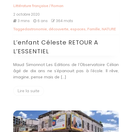
Littérature française
/
Roman
2 octobre 2020
3 mins
6 ans
364 mots
Tagged
astronomie
,
découverte
,
espaces
,
Famille
,
NATURE
L’enfant Céleste RETOUR A
L’ESSENTIEL
Maud Simonnot Les Editions de l’Observatoire Célian
âgé de dix ans ne s’épanouit pas à l’école. Il rêve,
imagine, pense mais de […]
Lire la suite