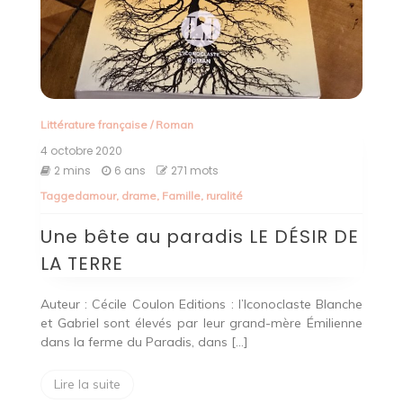
Littérature française
/
Roman
4 octobre 2020
2 mins
6 ans
271 mots
Tagged
amour
,
drame
,
Famille
,
ruralité
Une bête au paradis LE DÉSIR DE
LA TERRE
Auteur : Cécile Coulon Editions : l’Iconoclaste Blanche
et Gabriel sont élevés par leur grand-mère Émilienne
dans la ferme du Paradis, dans […]
Lire la suite