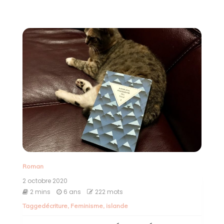
Roman
2 octobre 2020
2 mins
6 ans
222 mots
Tagged
écriture
,
Feminisme
,
islande