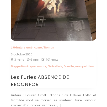
Littérature américaine
/
Roman
6 octobre 2020
3 mins
6 ans
401 mots
Tagged
Amérique
,
amour
,
Etats-Unis
,
Famille
,
manipulation
Les Furies ABSENCE DE
RECONFORT
Auteur : Lauren Groff Editions : de l’Olivier Lotto et
Mathilde vont se marier, se soutenir, faire l’amour,
s’aimer d’un amour véritable […]