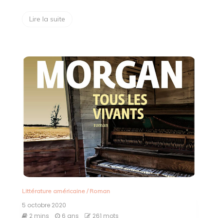
Lire la suite
Littérature américaine
/
Roman
5 octobre 2020
2 mins
6 ans
261 mots