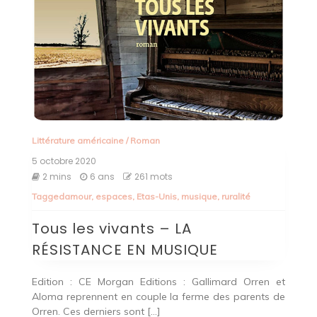
Littérature américaine
/
Roman
5 octobre 2020
2 mins
6 ans
261 mots
Tagged
amour
,
espaces
,
Etas-Unis
,
musique
,
ruralité
Tous les vivants – LA
RÉSISTANCE EN MUSIQUE
Edition : CE Morgan Editions : Gallimard Orren et
Aloma reprennent en couple la ferme des parents de
Orren. Ces derniers sont […]